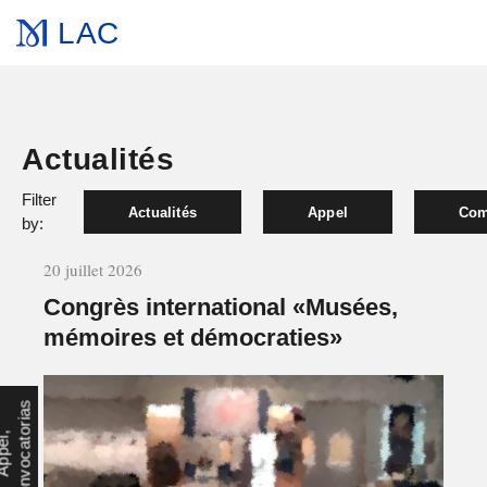
LAC
Actualités
Filter
Actualités
Appel
Com
by:
20 juillet 2026
Congrès international «Musées,
mémoires et démocraties»
s
A
p
p
e
l
,
C
o
n
v
o
c
a
t
o
r
i
a