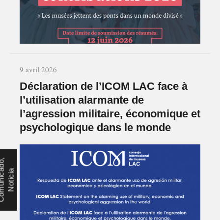
9 avril 2026
Déclaration de l’ICOM LAC face à
l’utilisation alarmante de
l’agression militaire, économique et
psychologique dans le monde
C
o
m
u
n
i
c
d
o
,
N
o
t
i
c
i
a
a