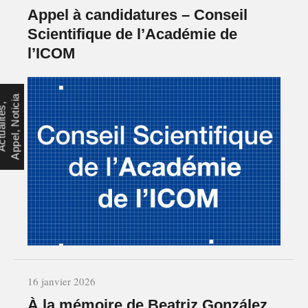
Appel à candidatures – Conseil
Scientifique de l’Académie de
l’ICOM
a
A
c
t
u
a
l
i
t
é
s
,
A
p
p
e
l
,
N
o
t
i
c
i
16 janvier 2026
À la mémoire de Beatriz González