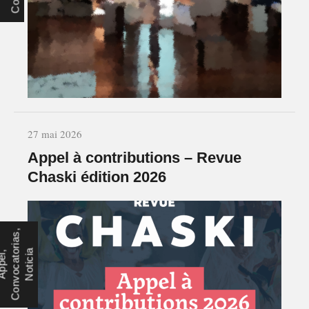
27 mai 2026
Appel à contributions – Revue
Chaski édition 2026
,
a
é
,
o