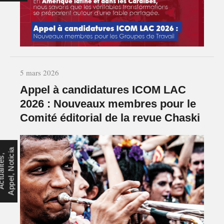
5 mars 2026
Appel à candidatures ICOM LAC
2026 : Nouveaux membres pour le
Comité éditorial de la revue Chaski
a
A
c
t
u
a
l
i
t
é
s
,
A
p
p
e
l
,
N
o
t
i
c
i