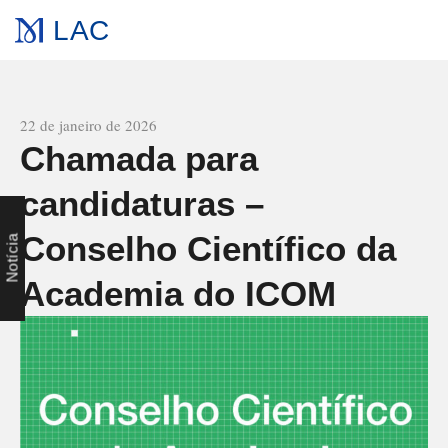
LAC
All news
22 de janeiro de 2026
Chamada para
candidaturas –
Conselho Científico da
,
d
a
Academia do ICOM