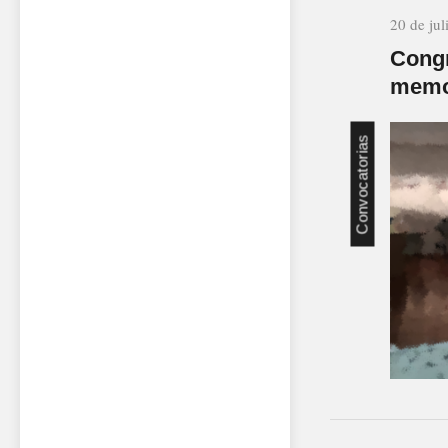
20 de jul
Congr
memo
Convocatorias