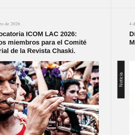
zo de 2026
4 
catoria ICOM LAC 2026:
D
s miembros para el Comité
M
rial de la Revista Chaski.
Noticia