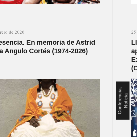
brero de 2026
25
esencia. En memoria de Astrid
L
na Angulo Cortés (1974-2026)
a
E
(
C
o
n
f
e
r
e
n
c
i
a
,
N
o
t
i
c
i
a