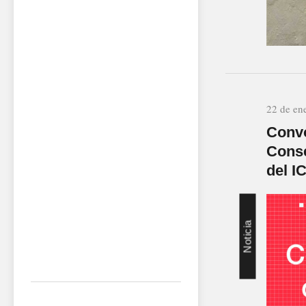
22 de en
Convo
Conse
del 
Noticia