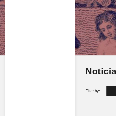
Notici
Filter by: