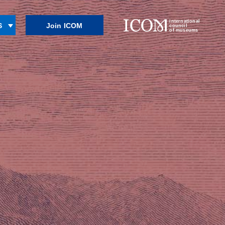
international
Join ICOM
S
council
of museums