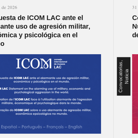
l de 2026
31
esta de ICOM LAC ante el
C
ante uso de agresión militar,
N
mica y psicológica en el
d
o
C
o
n
v
o
c
a
t
r
i
a
s
,
N
o
t
i
c
i
o
a