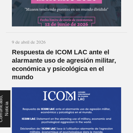
9 de abril de 2026
Respuesta de ICOM LAC ante el
alarmante uso de agresión militar,
económica y psicológica en el
mundo
C
o
m
u
n
i
c
d
o
,
N
o
t
i
c
i
a
a