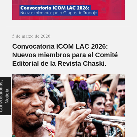
5 de marzo de 2026
Convocatoria ICOM LAC 2026:
Nuevos miembros para el Comité
Editorial de la Revista Chaski.
C
o
n
v
o
c
a
t
r
i
a
s
,
N
o
t
i
c
i
o
a