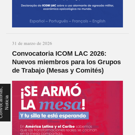
31 de marzo de 2026
Convocatoria ICOM LAC 2026:
Nuevos miembros para los Grupos
de Trabajo (Mesas y Comités)
C
o
n
v
o
c
a
t
r
i
a
s
,
N
o
t
i
c
i
o
a