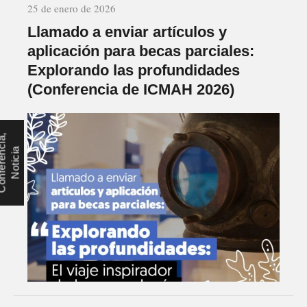
25 de enero de 2026
Llamado a enviar artículos y
aplicación para becas parciales:
Explorando las profundidades
(Conferencia de ICMAH 2026)
C
o
n
f
e
r
e
n
c
i
a
,
N
o
t
i
c
i
a