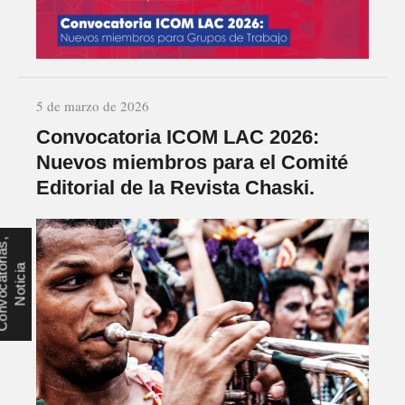
5 de marzo de 2026
Convocatoria ICOM LAC 2026:
Nuevos miembros para el Comité
Editorial de la Revista Chaski.
C
o
n
v
o
c
a
t
r
i
a
s
,
N
o
t
i
c
i
o
a