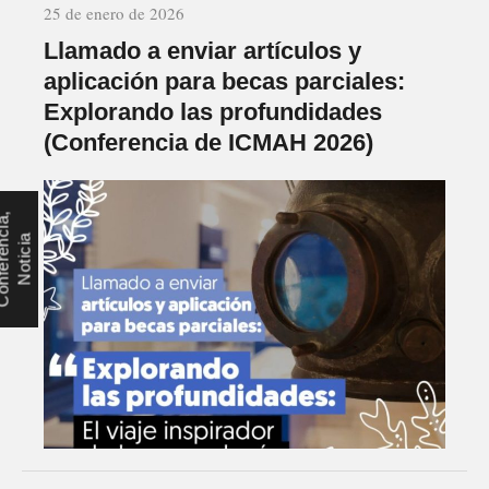
25 de enero de 2026
Llamado a enviar artículos y
aplicación para becas parciales:
Explorando las profundidades
(Conferencia de ICMAH 2026)
C
o
n
f
e
r
e
n
c
i
a
,
N
o
t
i
c
i
a