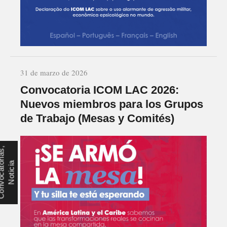
31 de marzo de 2026
Convocatoria ICOM LAC 2026:
Nuevos miembros para los Grupos
de Trabajo (Mesas y Comités)
C
o
n
v
o
c
a
t
r
i
a
s
,
N
o
t
i
c
i
o
a