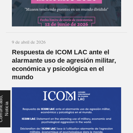
9 de abril de 2026
Respuesta de ICOM LAC ante el
alarmante uso de agresión militar,
económica y psicológica en el
mundo
C
o
m
u
n
i
c
d
o
,
N
o
t
i
c
i
a
a